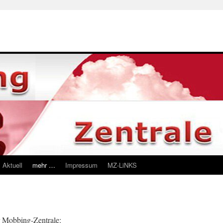
Aktuell
mehr …
Impressum
MZ-LiNKS
r Mobbing-Zentrale: