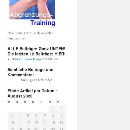
Das Training wird auch weiterhin
durchgeführt.
ALLE Beiträge: Ganz UNTEN!
Die letzten 12 Beiträge: HIER:
START dieses Blogs
2022-07-02
Sämtliche Beiträge und
Kommentare:
Siehe ganz UNTEN !
Finde Artikel per Datum :
August 2026
M
D
M
D
F
S
S
1
2
3
4
5
6
7
8
9
10
11
12
13
14
15
16
17
18
19
20
21
22
23