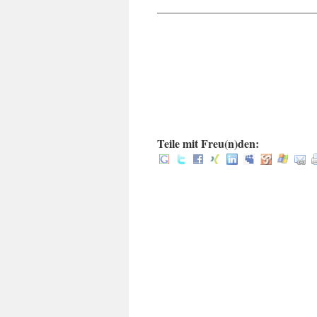
____________________________
.
.
:
Teile mit Freu(n)den: