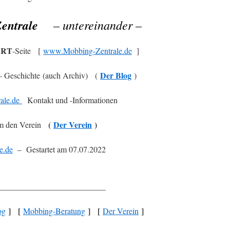
entrale
– untereinander –
ART
-Seite [
www.Mobbing-Zentrale.de
]
Der Blog
– Geschichte (auch Archiv) (
)
ale.de
Kontakt und -Informationen
(
Der Verein
)
 den Verein
e.de
– Gestartet am 07.07.2022
__________________________
]
[
]
[
]
og
Mobbing-Beratung
Der Verein