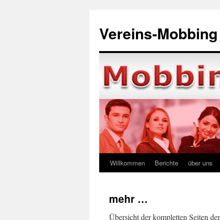
Zum
Inhalt
Vereins-Mobbing
springen
Willkommen
Berichte
über uns
mehr …
Übersicht der kompletten Seiten de