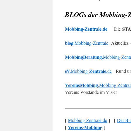
BLOGs der Mobbing-Z
Mobbing-Zentrale.de
ST
Die
blog.
Mobbing-Zentrale
Aktuelles 
MobbingBeratung.
Mobbing-Zentr
eV.
Zentrale
Mobbing-
.de
Rund um
VereinsMobbing
.Mobbing-Zentral
Vereins-Vorstände im Visier
____________________________
[
]
[
Mobbing-Zentrale.de
Der Bl
[
Vereins-Mobbing
]