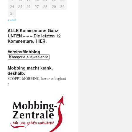
24
25
26
27
28
29
30
31
« Juli
ALLE Kommentare: Ganz
UNTEN – – – Die letzten 12
Kommentare: HIER:
VereinsMobbing
VereinsMobbing
Mobbing macht krank,
deshalb:
STOPPT MOBBING, bevor es beginnt
!