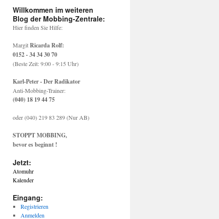
Willkommen im weiteren
Blog der Mobbing-Zentrale:
Hier finden Sie Hilfe:
Margit
Ricarda Rolf:
0152 - 34 34 30 70
(Beste Zeit: 9:00 - 9:15 Uhr)
Karl-Peter - Der Radikator
Anti-Mobbing-Trainer:
(040) 18 19 44 75
oder (040) 219 83 289 (Nur AB)
STOPPT MOBBING,
bevor es beginnt !
Jetzt:
Atomuhr
Kalender
Eingang:
Registrieren
Anmelden